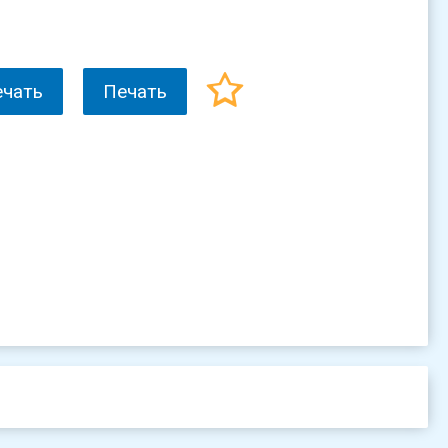
ечать
Печать