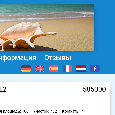
нформация
Отзывы
-E2
585000
я площадь: 106
Участок: 432
Комнаты: 4