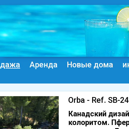
одажа
Аренда
Новые дома
и
Orba - Ref. SB-2
Канадский дизай
колоритом. Пфер