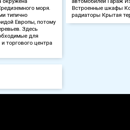
а окружена
автомобилей Гараж И
Средиземного моря.
Встроенные шкафы Ко
ми типично
радиаторы Крытая тер
идой Европы, потому
еревьев. Здесь
еобходимые для
 и торгового центра