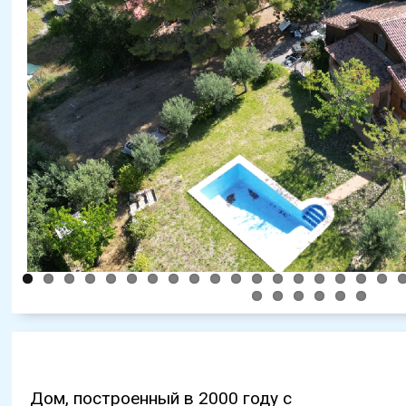
Дом, построенный в 2000 году с
кладовую и подсобное помещение. 3
это идеальное место для барбекю или