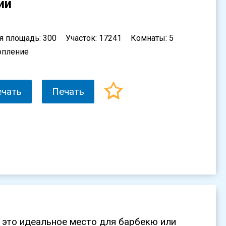
ии
я площадь: 300
Участок: 17241
Комнаты: 5
опление
ечать
Печать