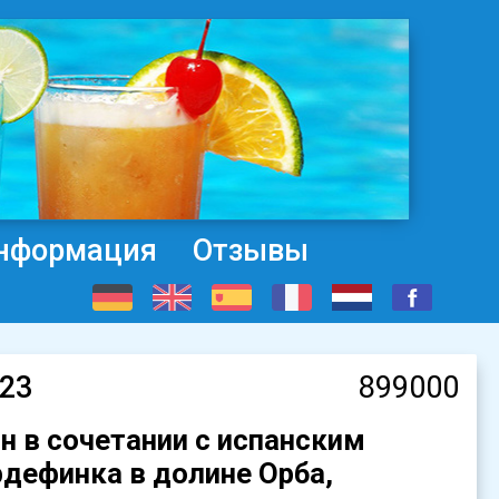
нформация
Отзывы
423
899000
н в сочетании с испанским
дефинка в долине Орба,