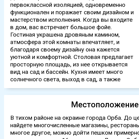
первоклассной изоляцией, одновременно
спальни, одна из которых с ванной
бокала вина с друзьями, идеально подходит
функционален и поражает своим дизайном и
комнатой, 2 спальни и еще одна ванная
для приготовления больших семейных
мастерством исполнения. Когда вы входите
комната завершают нижний этаж.
обедов и проведения праздничных
в дом, вас встречает большое фойе.
Внутренняя лестница ведет на открытый
торжеств. Еще одна изюминка - загон со
Гостиная украшена дровяным камином,
верхний этаж. Балки и вид вдохновляют
стойлами для лошадей, а также домик для
атмосфера этой комнаты впечатляет, и
воображение на создание здесь личного
кормления и ухода за животными. Мы
благодаря своему дизайну она кажется
рая. В нижней части дома есть еще одна
приглашаем вас приехать и лично увидеть
уютной и комфортной. Столовая предлагает
комната, 1 ванная комната, мастерская и
это уникальное поместье. Это
просторную площадь, из нее открывается
место для автомобилей или/и хранения. Дом
действительно дом мечты, который бывает
вид на сад и бассейн. Кухня имеет много
предлагает несколько изюминок, одной из
солнечного света, выход в сад, а также
которых является большой Рио Рау. Летом
Местоположение
В тихом районе на окраине города Орба. До ц
найдете многочисленные магазины, рестораны
многое другое, можно дойти пешком примерно