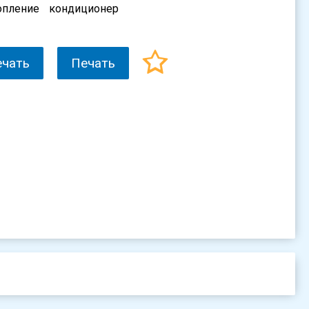
опление
кондиционер
ечать
Печать