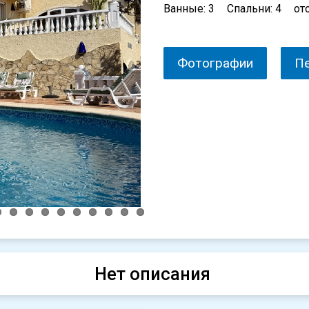
Ванные: 3
Спальни: 4
от
Фотографии
П
Нет описания