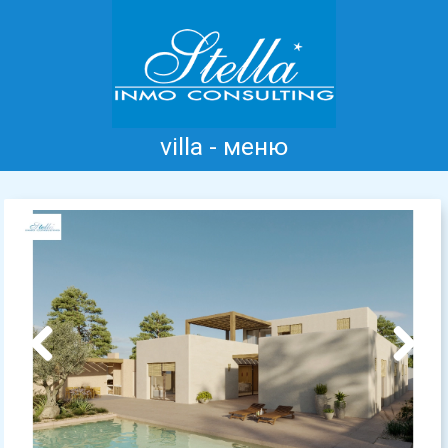
villa - меню
Главная
Коста Бланка
Продажа
Аренда
Новые дома
информация
Отзывы
Контакт
Previous
Next