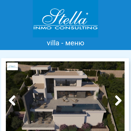
villa - меню
Главная
Коста Бланка
Продажа
Аренда
Новые дома
информация
Отзывы
Контакт
Previous
Next