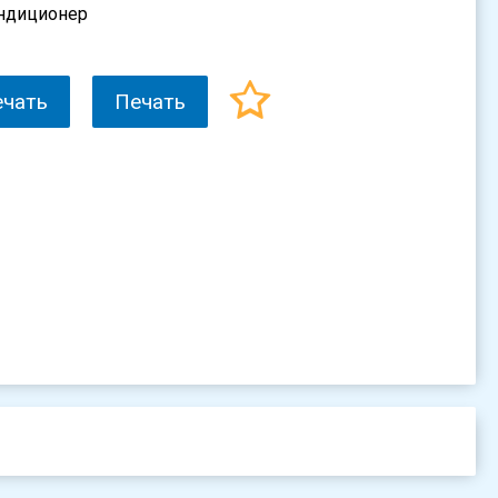
ндиционер
ечать
Печать