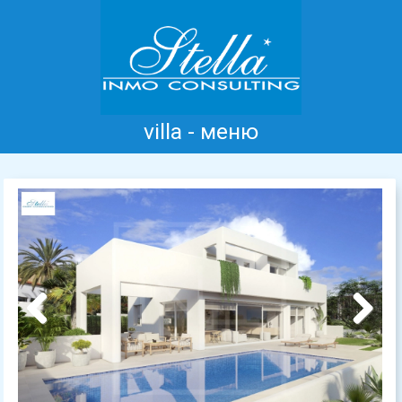
villa - меню
Главная
Коста Бланка
Продажа
Аренда
Новые дома
информация
Отзывы
Контакт
Previous
Next