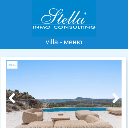
villa - меню
Главная
Коста Бланка
Продажа
Аренда
Новые дома
информация
Отзывы
Контакт
Previous
Next