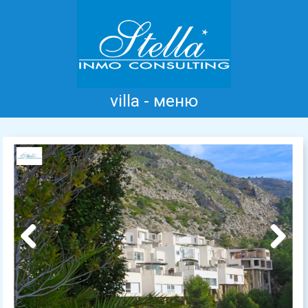
villa - меню
Главная
Коста Бланка
Продажа
Аренда
Новые дома
информация
Отзывы
Контакт
Previous
Next