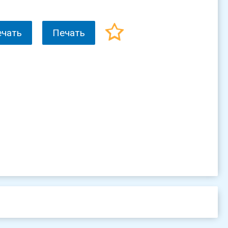
ечать
Печать