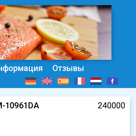
нформация
Отзывы
AM-10961DA
240000
р