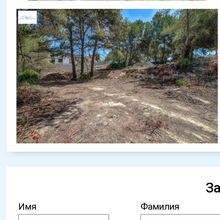
З
Имя
Фамилия