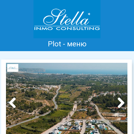
Plot - меню
Главная
Коста Бланка
Продажа
Аренда
Новые дома
информация
Отзывы
Контакт
Previous
Next