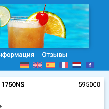
нформация
Отзывы
-11750NS
595000
ер