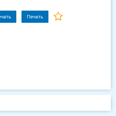
ечать
Печать