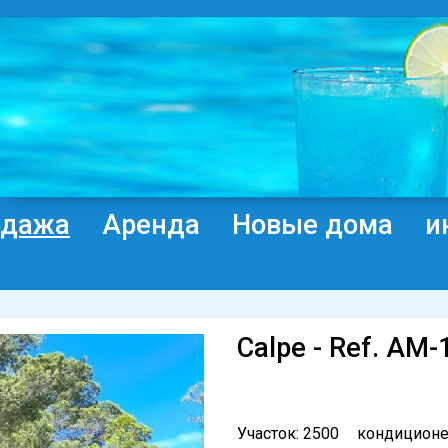
одажа
Аренда
Новые дома
и
Calpe - Ref. AM
Участок: 2500
кондицион