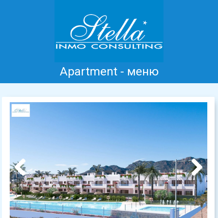
Apartment - меню
Главная
Коста Бланка
Продажа
Аренда
Новые дома
информация
Отзывы
Контакт
Previous
Next