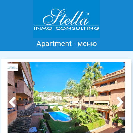
Apartment - меню
Главная
Коста Бланка
Продажа
Аренда
Новые дома
информация
Отзывы
Контакт
Previous
Next