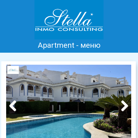
Apartment - меню
Главная
Коста Бланка
Продажа
Аренда
Новые дома
информация
Отзывы
Контакт
Previous
Next