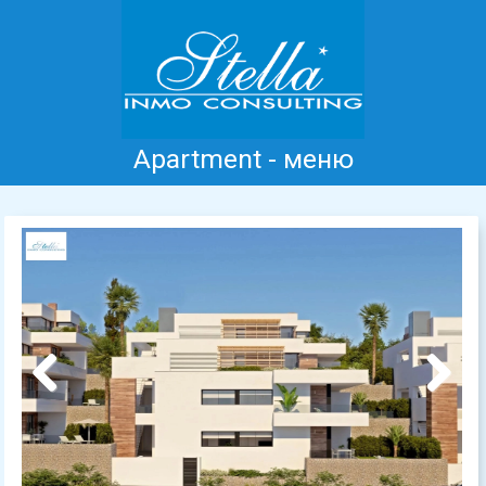
Apartment - меню
Главная
Коста Бланка
Продажа
Аренда
Новые дома
информация
Отзывы
Контакт
Previous
Next