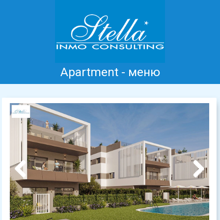
Apartment - меню
Главная
Коста Бланка
Продажа
Аренда
Новые дома
информация
Отзывы
Контакт
Previous
Next