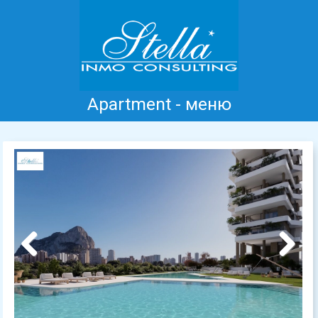
Apartment - меню
Главная
Коста Бланка
Продажа
Аренда
Новые дома
информация
Отзывы
Контакт
Previous
Next