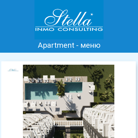
Apartment - меню
Главная
Коста Бланка
Продажа
Аренда
Новые дома
информация
Отзывы
Контакт
Previous
Next